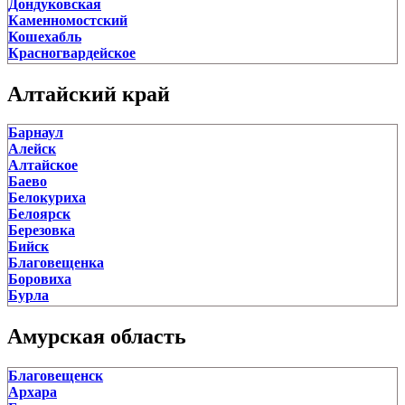
Дондуковская
Каменномостский
Кошехабль
Красногвардейское
Краснооктябрьский
Кужорская
Алтайский край
Натырбово
Понежукай
Барнаул
Северо-Восточные Сады
Алейск
Тахтамукай
Алтайское
Тлюстенхабль
Баево
Тульский
Белокуриха
Хакуринохабль
Белоярск
Ханская
Березовка
Хатукай
Бийск
Ходзь
Благовещенка
Энем
Боровиха
Яблоновский
Бурла
Быстрый Исток
Верх-Катунское
Амурская область
Власиха
Волчиха
Благовещенск
Горняк
Архара
Ельцовка