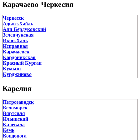
Сосенский
Карачаево-Черкесия
Спас-Деменск
Сухиничи
Черкесск
Таруса
Адыге-Хабль
Товарково
Али-Бердуковский
Ульяново
Зеленчукская
Ферзиково
Икон-Халк
Хвастовичи
Исправная
Юхнов
Карачаевск
Кардоникская
Красный Курган
Кумыш
Курджиново
Медногорский
Орджоникидзевский
Карелия
Первомайское
Преградная
Петрозаводск
Псыж
Беломорск
Сары-Тюз
Вяртсиля
Сторожевая
Ильинский
Теберда
Калевала
Терезе
Кемь
Усть-Джегута
Кондопога
Учкекен