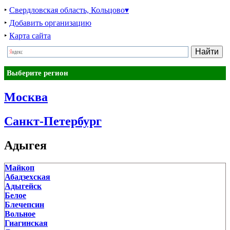
‣
Свердловская область, Кольцово▾
‣
Добавить организацию
‣
Карта сайта
Выберите регион
Москва
Санкт-Петербург
Адыгея
Майкоп
Абадзехская
Адыгейск
Белое
Блечепсин
Вольное
Гиагинская