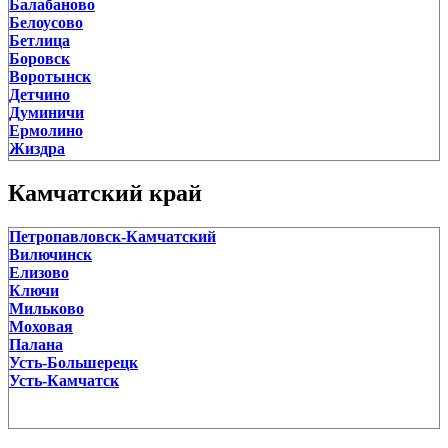
Балабаново
Белоусово
Бетлица
Боровск
Воротынск
Детчино
Думиничи
Ермолино
Жиздра
Жилетово
Жуков
Камчатский край
Киров
Козельск
Петропавловск-Камчатский
Кондрово
Вилючинск
Кременки
Елизово
Кудиново
Ключи
Людиново
Мильково
Малоярославец
Моховая
Медынь
Палана
Мещовск
Усть-Большерецк
Мосальск
Усть-Камчатск
Обнинск
Перемышль
Полотняный Завод
Пятовский