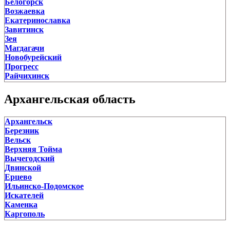
Белогорск
Завьялово
Возжаевка
Залесово
Екатеринославка
Заринск
Завитинск
Змеиногорск
Зея
Зональное
Магдагачи
Зудилово
Новобурейский
Калманка
Прогресс
Камень-на-Оби
Райчихинск
Ключи
Свободный
Косиха
Серышево
Красногорское
Архангельская область
Сковородино
Краснощеково
Тамбовка
Крутиха
Архангельск
Тында
Кулунда
Березник
Шимановск
Курья
Вельск
Кытманово
Верхняя Тойма
Лебяжье
Вычегодский
Леньки
Двинской
Малиновое Озеро
Ерцево
Мамонтово
Ильинско-Подомское
Михайловское
Искателей
Налобиха
Каменка
Новичиха
Каргополь
Новоалтайск
Карпогоры
Новоегорьевское