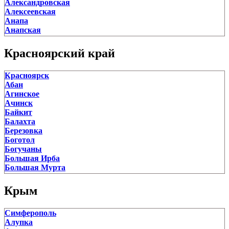
Александровская
Сусанино
Алексеевская
Чистые Боры
Анапа
Чухлома
Анапская
Шарья
Анастасиевская
Андрюки
Красноярский край
Апшеронск
Армавир
Красноярск
Архангельская
Абан
Архипо-Осиповка
Агинское
Атаманская
Ачинск
Афипский
Байкит
Ахтанизовская
Балахта
Ахтарский
Березовка
Ахтырский
Боготол
Баговская
Богучаны
Батуринская
Большая Ирба
Белая Глина
Большая Мурта
Белозерный
Большой Улуй
Белореченск
Бородино
Березанская
Крым
Ванавара
Березовый
Дзержинское
Бесскорбная
Симферополь
Дивногорск
Бриньковская
Алупка
Дудинка
Брюховецкая