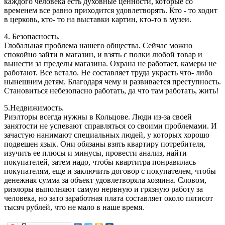
каждого человека есть духовные ценности, которые со
временем все равно приходится удовлетворять. Кто - то ходит
в церковь, кто- то на выставки картин, кто-то в музеи.
4. Безопасность.
Глобальная проблема нашего общества. Сейчас можно
спокойно зайти в магазин, и взять с полки любой товар и
вынести за пределы магазина. Охрана не работает, камеры не
работают. Все встало. Не составляет труда украсть что- либо
нынешним детям. Благодаря чему и развивается преступность.
Становиться небезопасно работать, да что там работать, жить!
5.Недвижимость.
Риэлторы всегда нужны в Кольцове. Люди из-за своей
занятости не успевают справляться со своими проблемами. И
зачастую нанимают специальных людей, у которых хорошо
подвешен язык. Они обязаны взять квартиру потребителя,
изучить ее плюсы и минусы, провести анализ, найти
покупателей, затем надо, чтобы квартитра понравилась
покупателям, еще и заключить договор с покупателем, чтобы
денежная сумма за объект удовлетворяла хозяина. Словом,
риэлоры выполняют самую нервную и грязную работу за
человека, но зато заработная плата составляет около пятисот
тысяч рублей, что не мало в наше время.