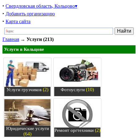
‣
Свердловская область, Кольцово▾
‣
Добавить организацию
‣
Карта сайта
Главная
→
Услуги (213)
Услуги в Кольцове
(2)
(10)
Услуги грузчиков
Фотоуслуги
Юридические услуги
(2)
Ремонт оргтехники
(64)