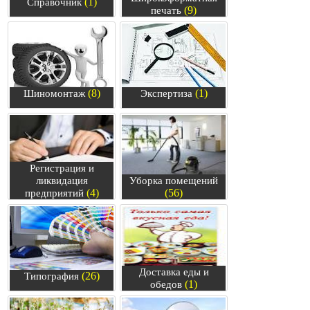
(1)
Справочник
(9)
печать
(8)
(1)
Шиномонтаж
Экспертиза
Регистрация и
ликвидация
Уборка помещений
(4)
(56)
предприятий
Доставка еды и
(26)
Типография
(1)
обедов