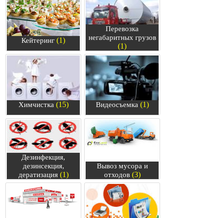
Перевозка
негабаритных грузов
(1)
Кейтеринг
(1)
(15)
(1)
Химчистка
Видеосъемка
Дезинфекция,
дезинсекция,
Вывоз мусора и
(1)
(3)
дератизация
отходов