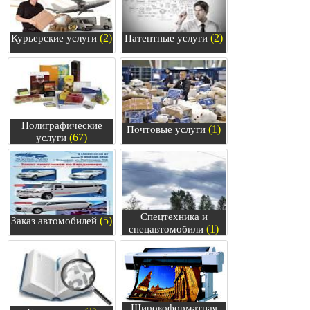
(2)
(2)
Курьерские услуги
Патентные услуги
Полиграфические
(1)
Почтовые услуги
(67)
услуги
Спецтехника и
(5)
Заказ автомобилей
(1)
спецавтомобили
Широкоформатная